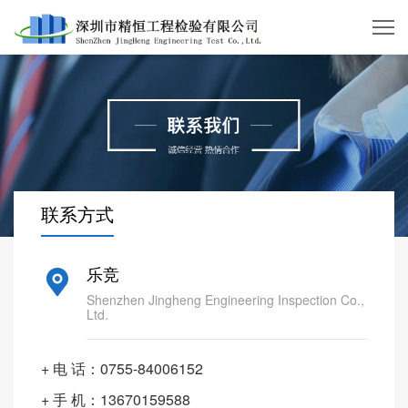
联系方式
乐竞
Shenzhen Jingheng Engineering Inspection Co.,
Ltd.
+ 电 话：0755-84006152
+ 手 机：13670159588